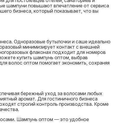
я для постояльцев отелей, санаториев и
вые шампуни повышают впечатление от сервиса
шего бизнеса, который показывает, что вы
знеса. Одноразовые бутылочки и саше идеально
норазовый минимизирует контакт с внешней
многоразовых флаконах подходит для номеров
 можете купить шампунь оптом, выбрав
для волос оптом помогает экономить, сохраняя
спечивая бережный уход за волосами любых
риятный аромат. Для гостиничного бизнеса
роходят строгий контроль производства. Кроме
ачества.
лосами. Шампунь оптом — это удобное