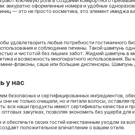
играют ключевую роль в создании комфортного пребывани
лям: аккуратно оформленные номера и удобные одноразо
ниц — это не просто косметика, это элемент имиджа ва
обы удовлетворить любые потребности гостиничного би
использования и соблюдение гигиены. Такой шампунь од
естью и чистотой без лишних забот. Жидкий шампунь в 
тетика и возможность многократного использования. Вы
 мини-флаконы, саше или большие диспенсеры. Шампунь 
ь у нас
ем безопасных и сертифицированных ингредиентов, обе
 они не только очищали, но и питали волосы, оставляя п
ть: все наши продукты имеют сертификаты качества и п
 оптовых закупках, позволяя экономить без ущерба для к
 и обеспечьте своих гостей качественным уходом за во
 создаёт положительное впечатление о вашем отеле.