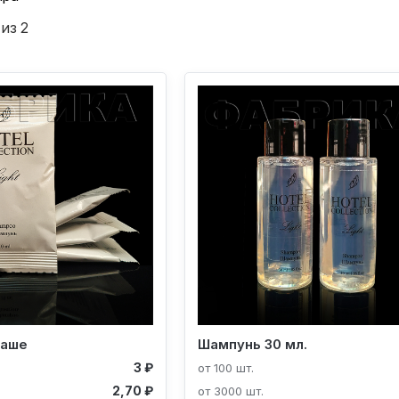
 из 2
саше
Шампунь 30 мл.
3 ₽
от 100 шт.
2,70 ₽
от 3000 шт.