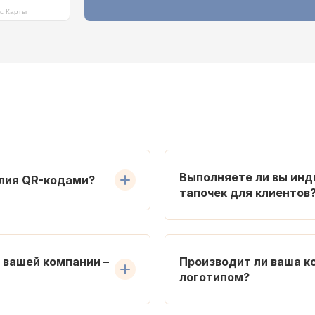
кс Карты
Выполняете ли вы ин
елия QR-кодами?
тапочек для клиентов
 вашей компании –
Производит ли ваша к
логотипом?