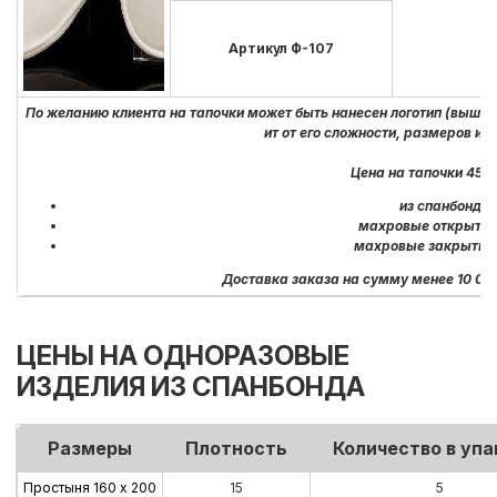
Артикул Ф-107
По желанию клиента на тапочки может быть нанесен логотип (вышив
ит от его сложности, размеров и 
Цена на тапочки 45-
из спанбонда +
махровые открытый
махровые закрытый 
Доставка заказа на сумму менее 10 000
ЦЕНЫ НА ОДНОРАЗОВЫЕ
ИЗДЕЛИЯ ИЗ СПАНБОНДА
Размеры
Плотность
Количество в упа
Простыня 160 х 200
15
5