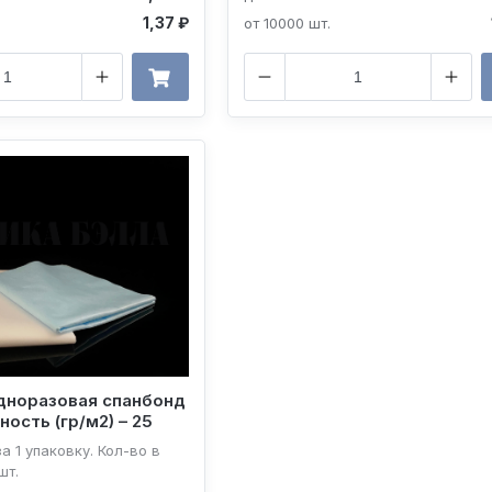
1,37 ₽
от 10000 шт.
дноразовая спанбонд
ность (гр/м2) – 25
а 1 упаковку. Кол-во в
шт.