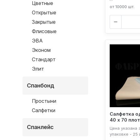
Цветные
от 10000 шт.
Открытые
Закрытые
Флисовые
ЭВА
Эконом
Стандарт
Элит
Спанбонд
Простыни
Салфетки
Салфетка о
40 х 70 плот
Спанлейс
Цена указана з
упаковке - 25 