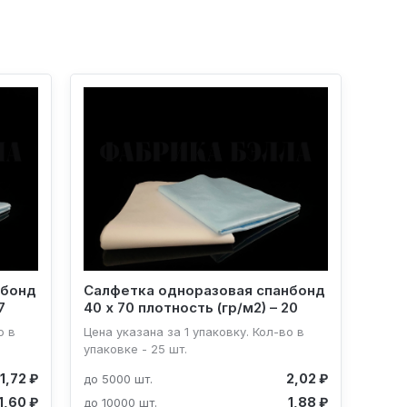
нбонд
Салфетка одноразовая спанбонд
7
40 х 70 плотность (гр/м2) – 20
о в
Цена указана за 1 упаковку. Кол-во в
упаковке - 25 шт.
1,72 ₽
2,02 ₽
до 5000 шт.
1,60 ₽
1,88 ₽
до 10000 шт.