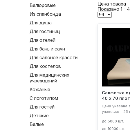
Цена товара
Велюровые
Показано 1 - 4
Из спанбонда
Для душа
Для гостиниц
Для отелей
Для бань и саун
Для салонов красоты
Для хостелов
Для медицинских
учреждений
Кожаные
Салфетка о
С логотипом
40 х 70 плот
Цена указана з
Для гостей
упаковке - 25 
Детские
до 5000 шт.
Белые
до 10000 шт.