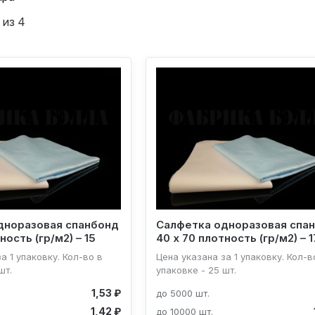
 из 4
дноразовая спанбонд
Салфетка одноразовая спа
ность (гр/м2) – 15
40 х 70 плотность (гр/м2) – 1
а 1 упаковку. Кол-во в
Цена указана за 1 упаковку. Кол-в
шт.
упаковке - 25 шт.
1,53 ₽
до 5000 шт.
1,42 ₽
до 10000 шт.