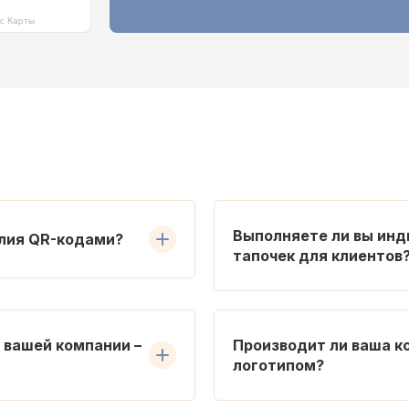
кс Карты
Выполняете ли вы ин
елия QR-кодами?
тапочек для клиентов
 вашей компании –
Производит ли ваша к
логотипом?