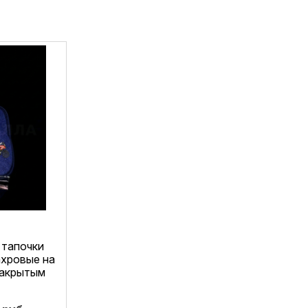
 тапочки
ахровые на
закрытым