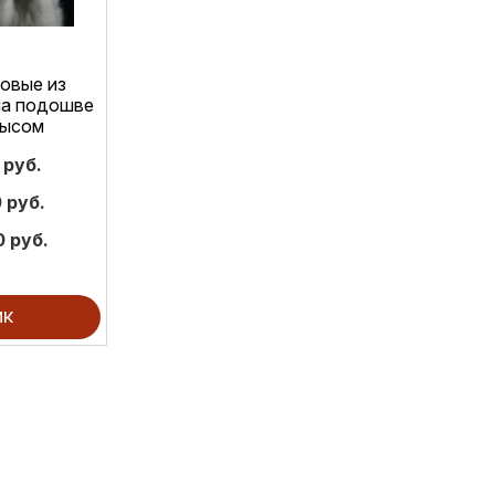
овые из
на подошве
мысом
 руб.
 руб.
0 руб.
ик