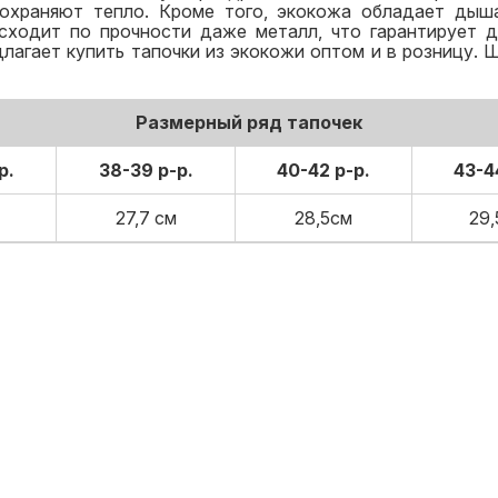
сохраняют тепло. Кроме того, экокожа обладает ды
осходит по прочности даже металл, что гарантирует 
агает купить тапочки из экокожи оптом и в розницу. Ш
Размерный ряд тапочек
р.
38-39 р-р.
40-42 р-р.
43-4
27,7 см
28,5см
29,